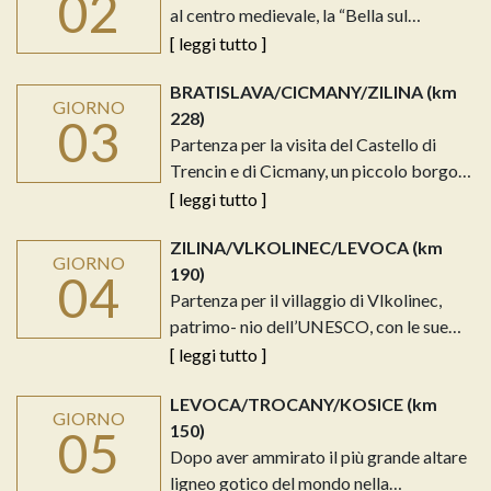
02
al centro medievale, la “Bella sul…
[ leggi tutto ]
BRATISLAVA/CICMANY/ZILINA (km
GIORNO
228)
03
Partenza per la visita del Castello di
Trencin e di Cicmany, un piccolo borgo…
[ leggi tutto ]
ZILINA/VLKOLINEC/LEVOCA (km
GIORNO
190)
04
Partenza per il villaggio di Vlkolinec,
patrimo- nio dell’UNESCO, con le sue…
[ leggi tutto ]
LEVOCA/TROCANY/KOSICE (km
GIORNO
150)
05
Dopo aver ammirato il più grande altare
ligneo gotico del mondo nella…