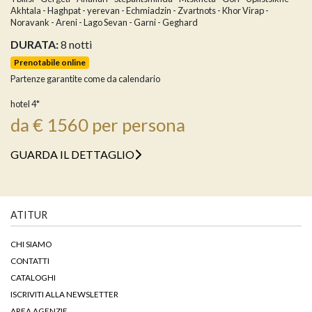
Akhtala - Haghpat - yerevan - Echmiadzin - Zvartnots - Khor Virap -
Noravank - Areni - Lago Sevan - Garni - Geghard
DURATA:
8 notti
Prenotabile online
Partenze garantite come da calendario
hotel 4*
da € 1560 per persona
GUARDA IL DETTAGLIO
ATITUR
CHI SIAMO
CONTATTI
CATALOGHI
ISCRIVITI ALLA NEWSLETTER
AREA AGENZIE