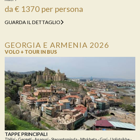
da € 1370 per persona
GUARDA IL DETTAGLIO
GEORGIA E ARMENIA 2026
VOLO + TOUR IN BUS
TAPPE PRINCIPALI
Tbilisi - Gergeti - Ananuri - Stepantsminda - Mtskheta - Gori - Uplistsikhe -