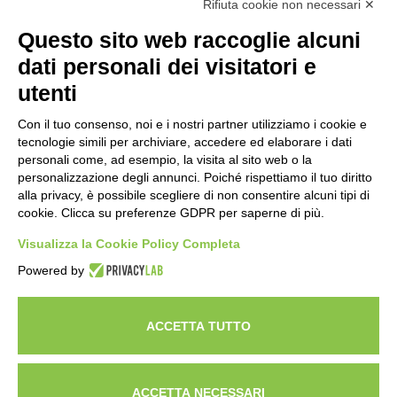
Rifiuta cookie non necessari ✕
DOCUMENTI RELATIVI AL D.LGS. 62 - 21/05/2018
VOTA LA TUA VACANZA
Questo sito web raccoglie alcuni
LINK UTILI
dati personali dei visitatori e
EU - SAFETY LIST
utenti
PRIVACY POLICY
COOKIE POLICY
Con il tuo consenso, noi e i nostri partner utilizziamo i cookie e
CREDITS
tecnologie simili per archiviare, accedere ed elaborare i dati
INFORMATIVA LEGGE 124/2017 ART.1 COMMA 125
personali come, ad esempio, la visita al sito web o la
personalizzazione degli annunci. Poiché rispettiamo il tuo diritto
alla privacy, è possibile scegliere di non consentire alcuni tipi di
cookie. Clicca su preferenze GDPR per saperne di più.
Seguici su
Visualizza la Cookie Policy Completa
Powered by
ACCETTA TUTTO
viaggia veramente
ACCETTA NECESSARI
Atitur di Egocentro Srl ©2018 | Tutti i diritti riservati | PI 02617600404 -