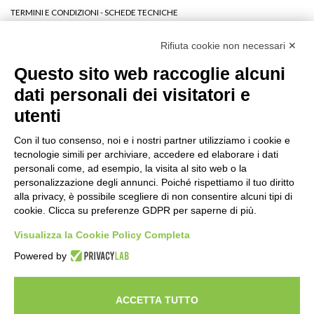
TERMINI E CONDIZIONI - SCHEDE TECNICHE
DOCUMENTI PER L'ESPATRIO E INFO UTILI
Rifiuta cookie non necessari ✕
DOCUMENTI RELATIVI AL D.LGS. 62 - 21/05/2018
VOTA LA TUA VACANZA
Questo sito web raccoglie alcuni
LINK UTILI
dati personali dei visitatori e
EU - SAFETY LIST
utenti
PRIVACY POLICY
COOKIE POLICY
Con il tuo consenso, noi e i nostri partner utilizziamo i cookie e
CREDITS
tecnologie simili per archiviare, accedere ed elaborare i dati
INFORMATIVA LEGGE 124/2017 ART.1 COMMA 125
personali come, ad esempio, la visita al sito web o la
personalizzazione degli annunci. Poiché rispettiamo il tuo diritto
alla privacy, è possibile scegliere di non consentire alcuni tipi di
cookie. Clicca su preferenze GDPR per saperne di più.
Seguici su
Visualizza la Cookie Policy Completa
Powered by
ACCETTA TUTTO
viaggia veramente