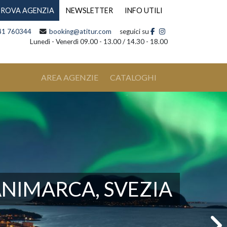
ROVA AGENZIA
NEWSLETTER
INFO UTILI
41 760344
booking@atitur.com
seguici su
Lunedì - Venerdì 09.00 - 13.00 / 14.30 - 18.00
AREA AGENZIE
CATALOGHI
ANIMARCA, SVEZIA